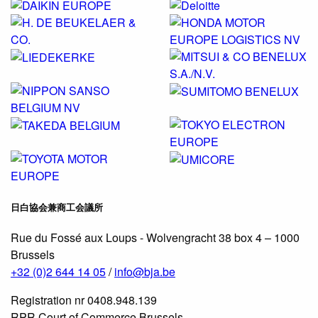
日白協会兼商工会議所
Rue du Fossé aux Loups - Wolvengracht 38 box 4 – 1000
Brussels
+32 (0)2 644 14 05
/
info@bja.be
Registration nr 0408.948.139
RPR Court of Commerce Brussels