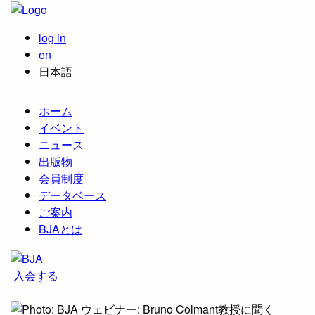
log in
en
日本語
ホーム
イベント
ニュース
出版物
会員制度
データベース
ご案内
BJAとは
入会する