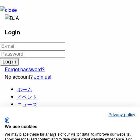
Login
Forgot password?
No account?
Join us!
ホーム
イベント
ニュース
出版物
Privacy policy
会員制度
We use cookies
データベース
ご案内
We may place these for analysis of our visitor data, to improve our website,
show personalised content and to give you a great website experience. For