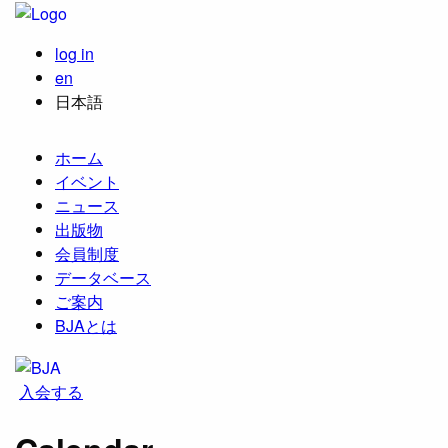
log in
en
日本語
ホーム
イベント
ニュース
出版物
会員制度
データベース
ご案内
BJAとは
入会する