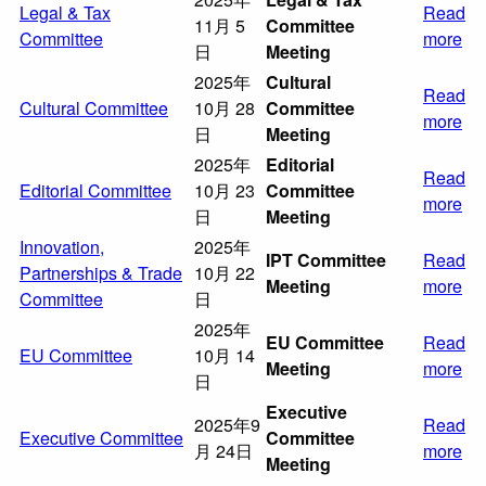
Legal & Tax
Read
11月 5
Committee
Committee
more
日
Meeting
2025年
Cultural
Read
Cultural Committee
10月 28
Committee
more
日
Meeting
2025年
Editorial
Read
Editorial Committee
10月 23
Committee
more
日
Meeting
Innovation,
2025年
IPT Committee
Read
Partnerships & Trade
10月 22
Meeting
more
Committee
日
2025年
EU Committee
Read
EU Committee
10月 14
Meeting
more
日
Executive
2025年9
Read
Executive Committee
Committee
月 24日
more
Meeting