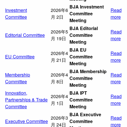
BJA Investment
Investment
2026年6
Read
Committee
Committee
月 2日
more
Meeting
BJA Editorial
2026年5
Read
Editorial Committee
Committee
月 19日
more
Meeting
BJA EU
2026年4
Read
EU Committee
Committee
月 21日
more
Meeting
BJA Membership
Membership
2026年4
Read
Committee
Committee
月 8日
more
Meeting
Innovation,
BJA IPT
2026年4
Read
Partnerships & Trade
Committee
月 1日
more
Committee
Meeting
BJA Executive
2026年3
Read
Executive Committee
Committee
月 24日
more