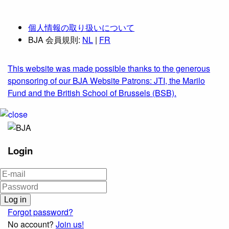
個人情報の取り扱いについて
BJA 会員規則:
NL
|
FR
This website was made possible thanks to the generous
sponsoring of our BJA Website Patrons: JTI, the Marilo
Fund and the British School of Brussels (BSB).
Login
Forgot password?
No account?
Join us!