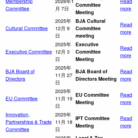
Membership
2026年1
Read
Committee
Committee
月 7日
more
Meeting
2025年
BJA Cultural
Read
Cultural Committee
12月 9
Committee
more
日
meeting
2025年
Executive
Read
Executive Committee
12月 3
Committee
more
日
Meeting
2025年
BJA Board of
BJA Board of
Read
11月 27
Directors
Directors Meeting
more
日
2025年
EU Committee
Read
EU Committee
11月 19
Meeting
more
日
Innovation,
2025年
IPT Committee
Read
Partnerships & Trade
11月 18
Meeting
more
Committee
日
2025年
Legal & Tax