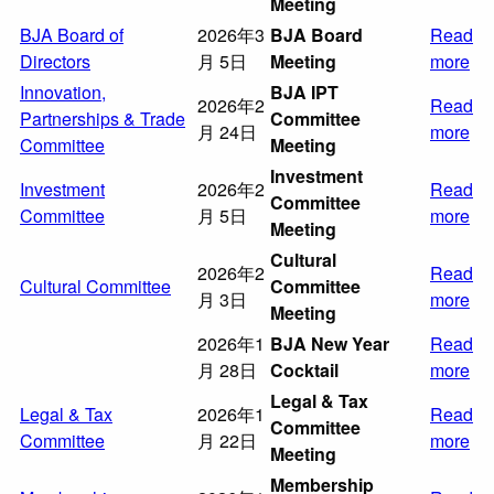
Meeting
BJA Board of
2026年3
BJA Board
Read
Directors
月 5日
Meeting
more
Innovation,
BJA IPT
2026年2
Read
Partnerships & Trade
Committee
月 24日
more
Committee
Meeting
Investment
Investment
2026年2
Read
Committee
Committee
月 5日
more
Meeting
Cultural
2026年2
Read
Cultural Committee
Committee
月 3日
more
Meeting
2026年1
BJA New Year
Read
月 28日
Cocktail
more
Legal & Tax
Legal & Tax
2026年1
Read
Committee
Committee
月 22日
more
Meeting
Membership