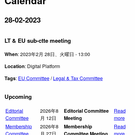
Calendar
28-02-2023
LT & EU sub-ctte meeting
When
: 2023年2月 28日、火曜日 - 13:00
Location
: Digital Platform
Tags
:
EU Committee
/
Legal & Tax Committee
Upcoming
Editorial
2026年8
Editorial Committee
Read
Committee
月 12日
Meeting
more
Membership
2026年8
Membership
Read
Committee
月 27日
Committee Meeting
more